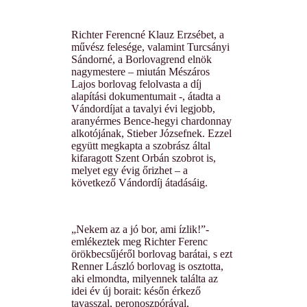
Richter Ferencné Klauz Erzsébet, a
művész felesége, valamint Turcsányi
Sándorné, a Borlovagrend elnök
nagymestere – miután Mészáros
Lajos borlovag felolvasta a díj
alapítási dokumentumait -, átadta a
Vándordíjat a tavalyi évi legjobb,
aranyérmes Bence-hegyi chardonnay
alkotójának, Stieber Józsefnek. Ezzel
együtt megkapta a szobrász által
kifaragott Szent Orbán szobrot is,
melyet egy évig őrizhet – a
következő Vándordíj átadásáig.
„Nekem az a jó bor, ami ízlik!”-
emlékeztek meg Richter Ferenc
örökbecsűjéről borlovag barátai, s ezt
Renner László borlovag is osztotta,
aki elmondta, milyennek találta az
idei év új borait: későn érkező
tavasszal, peronoszpórával,