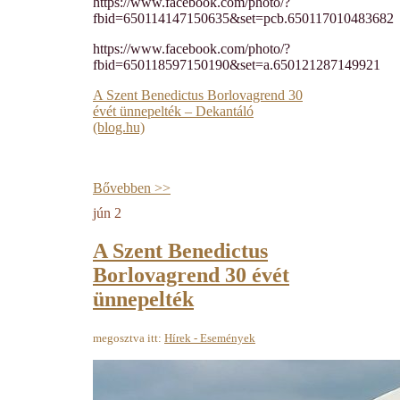
https://www.facebook.com/photo/?
fbid=650114147150635&set=pcb.650117010483682
https://www.facebook.com/photo/?
fbid=650118597150190&set=a.650121287149921
A Szent Benedictus Borlovagrend 30
évét ünnepelték – Dekantáló
(blog.hu)
Bővebben >>
jún
2
A Szent Benedictus
Borlovagrend 30 évét
ünnepelték
megosztva itt:
Hírek - Események