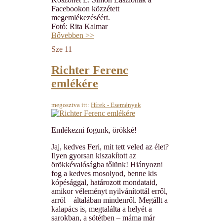
Facebookon közzétett
megemlékezéséért.
Fotó: Rita Kalmar
Bővebben >>
Sze
11
Richter Ferenc
emlékére
megosztva itt:
Hírek - Események
Emlékezni fogunk, örökké!
Jaj, kedves Feri, mit tett veled az élet?
Ilyen gyorsan kiszakított az
örökkévalóságba tőlünk! Hiányozni
fog a kedves mosolyod, benne kis
kópésággal, határozott mondataid,
amikor véleményt nyilvánítottál erről,
arról – általában mindenről. Megállt a
kalapács is, megtalálta a helyét a
sarokban, a sötétben – máma már