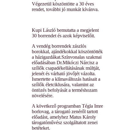
Végezetül köszöntötte a 30 éves
rendet, további jó munkát kívánva.
Kupi László bemutatta a megjelent
30 borrendet és azok képviselőit.
A vendég borrendek zászlós
borokkal, ajándékokkal köszöntötték
a házigazdákat.
Színvonalas szakmai
előadásában Dr.Mikóczi Nárcisz a
szőlők csapadékellátásának múltját,
jelenét és várható jövőjét vázolta.
Ismertette a klímaváltozás hatásait a
szőlők életciklusára, valamint az
öntözés befolyását a terméshozam
növelésére.
A következő programban Tégla Imre
borlovag, a tárogató zenéről tartott
előadást, amelyhez Matus Károly
tárogatóművész szolgáltatott zenei
betéteket.