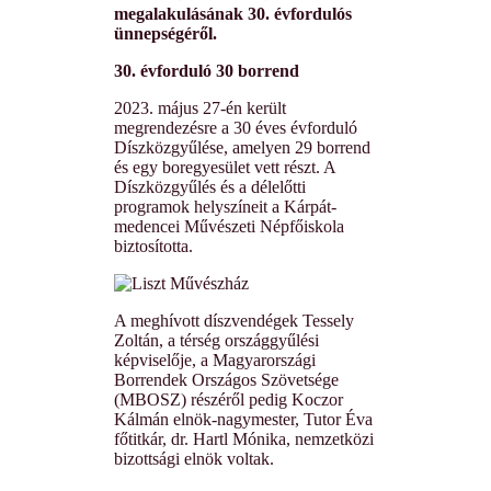
megalakulásának 30. évfordulós
ünnepségéről.
30. évforduló 30 borrend
2023. május 27-én került
megrendezésre a 30 éves évforduló
Díszközgyűlése, amelyen 29 borrend
és egy boregyesület vett részt. A
Díszközgyűlés és a délelőtti
programok helyszíneit a Kárpát-
medencei Művészeti Népfőiskola
biztosította.
A meghívott díszvendégek Tessely
Zoltán, a térség országgyűlési
képviselője, a Magyarországi
Borrendek Országos Szövetsége
(MBOSZ) részéről pedig Koczor
Kálmán elnök-nagymester, Tutor Éva
főtitkár, dr. Hartl Mónika, nemzetközi
bizottsági elnök voltak.