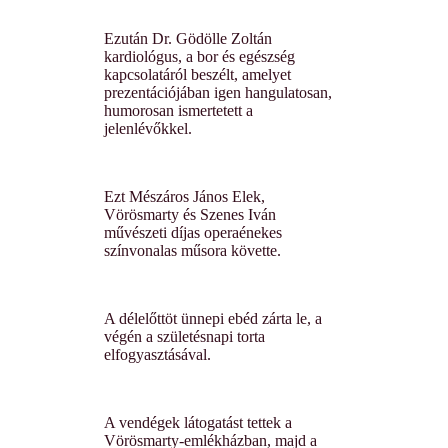
Ezután Dr. Gödölle Zoltán
kardiológus, a bor és egészség
kapcsolatáról beszélt, amelyet
prezentációjában igen hangulatosan,
humorosan ismertetett a
jelenlévőkkel.
Ezt Mészáros János Elek,
Vörösmarty és Szenes Iván
művészeti díjas operaénekes
színvonalas műsora követte.
A délelőttöt ünnepi ebéd zárta le, a
végén a születésnapi torta
elfogyasztásával.
A vendégek látogatást tettek a
Vörösmarty-emlékházban, majd a