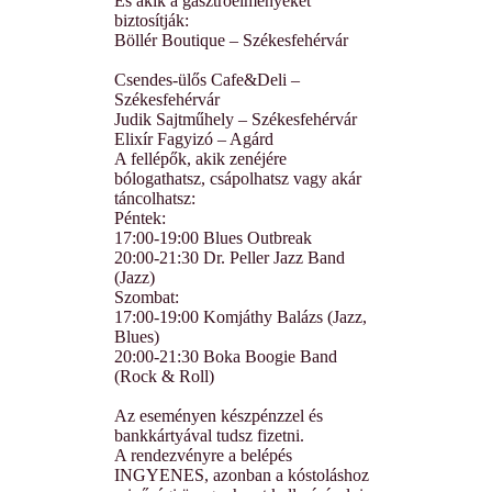
És akik a gasztroélményeket
biztosítják:
Böllér Boutique – Székesfehérvár
Csendes-ülős Cafe&Deli –
Székesfehérvár
Judik Sajtműhely – Székesfehérvár
Elixír Fagyizó – Agárd
A fellépők, akik zenéjére
bólogathatsz, csápolhatsz vagy akár
táncolhatsz:
Péntek:
17:00-19:00 Blues Outbreak
20:00-21:30 Dr. Peller Jazz Band
(Jazz)
Szombat:
17:00-19:00 Komjáthy Balázs (Jazz,
Blues)
20:00-21:30 Boka Boogie Band
(Rock & Roll)
Az eseményen készpénzzel és
bankkártyával tudsz fizetni.
A rendezvényre a belépés
INGYENES, azonban a kóstoláshoz