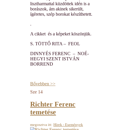
lisztharmattal küzdöttek idén is a
borászok, ám akinek sikerült,
ígéretes, szép borokat készíthetett.
.
A cikket és a képeket köszönjük.
S. TÖTTŐ RITA – FEOL
DINNYÉS FERENC – NOÉ-
HEGYI SZENT ISTVÁN
BORREND
Bővebben >>
Sze
14
Richter Ferenc
temetése
megosztva itt:
Hírek - Események