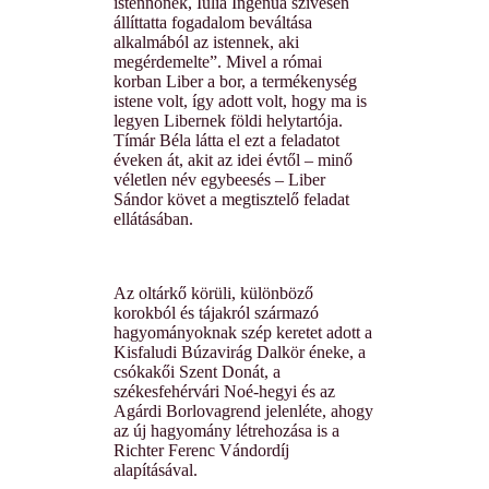
istennőnek, Iulia Ingenua szívesen
állíttatta fogadalom beváltása
alkalmából az istennek, aki
megérdemelte”. Mivel a római
korban Liber a bor, a termékenység
istene volt, így adott volt, hogy ma is
legyen Libernek földi helytartója.
Tímár Béla látta el ezt a feladatot
éveken át, akit az idei évtől – minő
véletlen név egybeesés – Liber
Sándor követ a megtisztelő feladat
ellátásában.
Az oltárkő körüli, különböző
korokból és tájakról származó
hagyományoknak szép keretet adott a
Kisfaludi Búzavirág Dalkör éneke, a
csókakői Szent Donát, a
székesfehérvári Noé-hegyi és az
Agárdi Borlovagrend jelenléte, ahogy
az új hagyomány létrehozása is a
Richter Ferenc Vándordíj
alapításával.