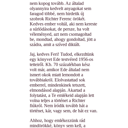
nem kopog tovább. Az általad
olyannyira kedvelt anyagokat sem
faragod többé, nem hirdetik új
szobrok Richter Ferenc örökét.
Kedves ember voltál, aki nem kereste
a súrlódásokat, de persze, ha volt
véleményed, azt nem csomagoltad
be, mondtad, ahogy gondoltad, jött a
szádra, amit a szíved diktált.
Jaj, kedves Feri! Tudod, elkezdtünk
egy könyvet Ede testvéred 1956-os
tetteiről. Kb. 70 százalékban kész
volt már, amikor Ede általad nem
ismert okok miatt lemondott a
továbbiakról. Elolvastattad sok
emberrel, mindenkinek tetszett,
elmondásod alapján. Akartad a
folytatást, a Te emlékeid alapján lett
volna teljes a történet a Richter
fiúkról. Nem íródik tovább hát a
történet, kár, vagy sem, de hát ez van.
Ahhoz, hogy emlékezzünk rád
mindörökké, könyv sem kell, a