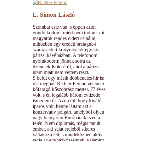
L. Simon László
Szombat este van, s éppen azon
gondolkodom, miért nem tudunk mi
magyarok rendes cidert csinálni,
miközben egy eredeti bretagne-i
száraz cidert kortyolgatok egy kis
párizsi kávéházban. A telefonom
nyomkodom: jönnek sorra az
üzenetek Kötcséről, ahol a párizsi
utam miatt nem vettem részt.
S befut egy másik döbbenetes hír is:
ma meghalt Richter Ferenc velencei
kőfaragó-kőszobrász mester. 77 éves
volt, s én legalább három évtizede
ismertem őt. Azon túl, hogy kiváló
iparos volt, benne láttam azt a
konzervatív polgárt, amelyből olyan
nagy hiány van Európának ezen a
felén. Nem diplomás, mégis tanult
ember, aki saját erejéből sikeres
váltakozó lett, s mindeközben aktív
tagja az egyházközségnek, valamint