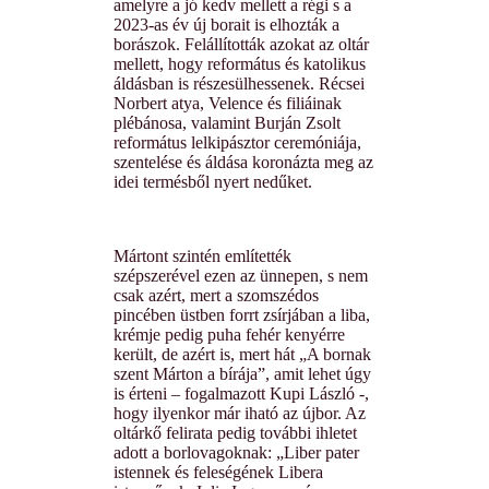
amelyre a jó kedv mellett a régi s a
2023-as év új borait is elhozták a
borászok. Felállították azokat az oltár
mellett, hogy református és katolikus
áldásban is részesülhessenek. Récsei
Norbert atya, Velence és filiáinak
plébánosa, valamint Burján Zsolt
református lelkipásztor ceremóniája,
szentelése és áldása koronázta meg az
idei termésből nyert nedűket.
Mártont szintén említették
szépszerével ezen az ünnepen, s nem
csak azért, mert a szomszédos
pincében üstben forrt zsírjában a liba,
krémje pedig puha fehér kenyérre
került, de azért is, mert hát „A bornak
szent Márton a bírája”, amit lehet úgy
is érteni – fogalmazott Kupi László -,
hogy ilyenkor már iható az újbor. Az
oltárkő felirata pedig további ihletet
adott a borlovagoknak: „Liber pater
istennek és feleségének Libera