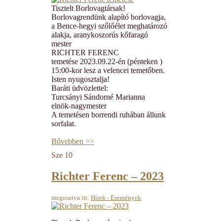
Tisztelt Borlovagtársak!
Borlovagrendünk alapító borlovagja,
a Bence-hegyi szőlőélet meghatározó
alakja, aranykoszorús kőfaragó
mester
RICHTER FERENC
temetése 2023.09.22-én (pénteken )
15:00-kor lesz a velencei temetőben.
Isten nyugosztalja!
Baráti üdvözlettel:
Turcsányi Sándorné Marianna
elnök-nagymester
A temetésen borrendi ruhában állunk
sorfalat.
Bővebben >>
Sze
10
Richter Ferenc – 2023
megosztva itt:
Hírek - Események