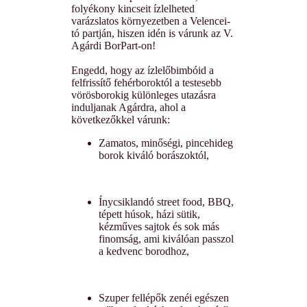
folyékony kincseit ízlelheted
varázslatos környezetben a Velencei-
tó partján, hiszen idén is várunk az V.
Agárdi BorPart-on!
Engedd, hogy az ízlelőbimbóid a
felfrissítő fehérboroktól a testesebb
vörösborokig különleges utazásra
induljanak Agárdra, ahol a
következőkkel várunk:
Zamatos, minőségi, pincehideg
borok kiváló borászoktól,
Ínycsiklandó street food, BBQ,
tépett húsok, házi sütik,
kézműves sajtok és sok más
finomság, ami kiválóan passzol
a kedvenc borodhoz,
Szuper fellépők zenéi egészen