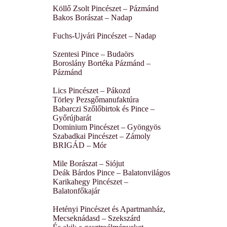
Köllő Zsolt Pincészet – Pázmánd
Bakos Borászat – Nadap
Fuchs-Ujvári Pincészet – Nadap
Szentesi Pince – Budaörs
Boroslány Bortéka Pázmánd –
Pázmánd
Lics Pincészet – Pákozd
Törley Pezsgőmanufaktúra
Babarczi Szőlőbirtok és Pince –
Győrújbarát
Dominium Pincészet – Gyöngyös
Szabadkai Pincészet – Zámoly
BRIGÁD – Mór
Mile Borászat – Siójut
Deák Bárdos Pince – Balatonvilágos
Karikahegy Pincészet –
Balatonfőkajár
Hetényi Pincészet és Apartmanház,
Mecseknádasd – Szekszárd