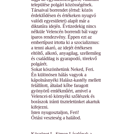
települése polgári közösségének.
Társaival borrendet (értsd: közös
érdeklődésen és értékeken nyugvó
valódi egyesületet) alapít már a
diktatúra idején. Évtizedekig nincs
nélküle Velencén borrendi bál vagy
iparos rendezvény. Éppen ezt az
embertípust irtotta ki a szocializmus:
a tenni akaró, az idejét értékesen
eltöltő, alkotó, anyagilag, szellemileg
és családilag is gyarapodó, törekvő
polgárét.
Sokat köszönhetünk Neked, Feri.
Én különösen hálás vagyok a
kápolnásnyéki Halász-kastély mellett
felállított, általad kőbe faragott
gyönyörű emlékműért, amivel a
Velencei-tó környéki szőlészek és
borászok iránti tiszteletünket akartuk
kifejezni.
Isten nyugosztaljon, Feri!
Óriási veszteség a halálod.
Köszönet L. Simon Lászlónak a