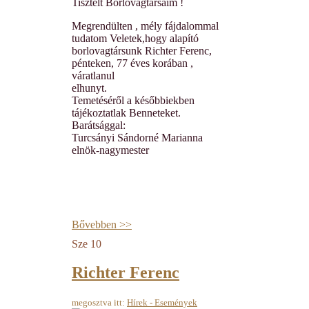
Tisztelt Borlovagtársaim !
Megrendülten , mély fájdalommal
tudatom Veletek,hogy alapító
borlovagtársunk Richter Ferenc,
pénteken, 77 éves korában ,
váratlanul
elhunyt.
Temetéséről a későbbiekben
tájékoztatlak Benneteket.
Barátsággal:
Turcsányi Sándorné Marianna
elnök-nagymester
Bővebben >>
Sze
10
Richter Ferenc
megosztva itt:
Hírek - Események