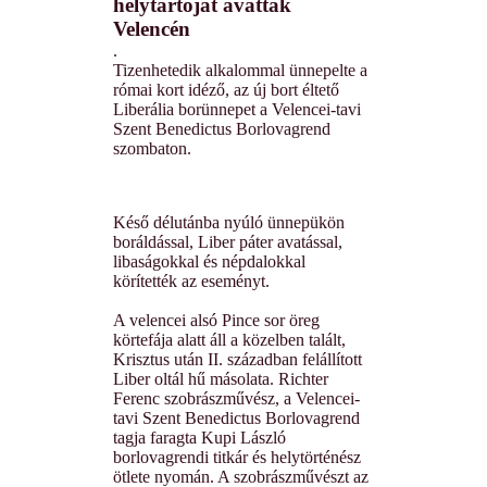
helytartóját avatták
Velencén
.
Tizenhetedik alkalommal ünnepelte a
római kort idéző, az új bort éltető
Liberália borünnepet a Velencei-tavi
Szent Benedictus Borlovagrend
szombaton.
Késő délutánba nyúló ünnepükön
boráldással, Liber páter avatással,
libaságokkal és népdalokkal
körítették az eseményt.
A velencei alsó Pince sor öreg
körtefája alatt áll a közelben talált,
Krisztus után II. században felállított
Liber oltál hű másolata. Richter
Ferenc szobrászművész, a Velencei-
tavi Szent Benedictus Borlovagrend
tagja faragta Kupi László
borlovagrendi titkár és helytörténész
ötlete nyomán. A szobrászművészt az