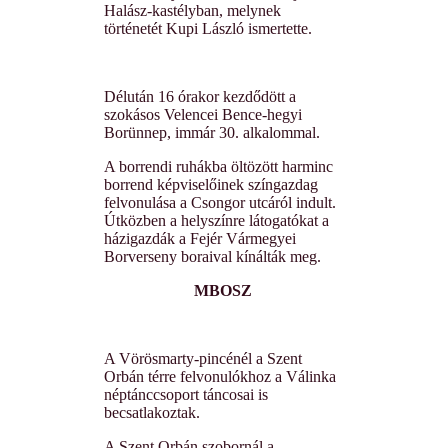
Halász-kastélyban, melynek
történetét Kupi László ismertette.
Délután 16 órakor kezdődött a
szokásos Velencei Bence-hegyi
Borünnep, immár 30. alkalommal.
A borrendi ruhákba öltözött harminc
borrend képviselőinek színgazdag
felvonulása a Csongor utcáról indult.
Útközben a helyszínre látogatókat a
házigazdák a Fejér Vármegyei
Borverseny boraival kínálták meg.
MBOSZ
A Vörösmarty-pincénél a Szent
Orbán térre felvonulókhoz a Válinka
néptánccsoport táncosai is
becsatlakoztak.
A Szent Orbán szobornál a