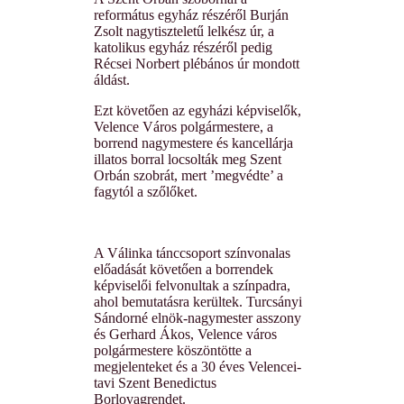
református egyház részéről Burján
Zsolt nagytiszteletű lelkész úr, a
katolikus egyház részéről pedig
Récsei Norbert plébános úr mondott
áldást.
Ezt követően az egyházi képviselők,
Velence Város polgármestere, a
borrend nagymestere és kancellárja
illatos borral locsolták meg Szent
Orbán szobrát, mert ’megvédte’ a
fagytól a szőlőket.
A Válinka tánccsoport színvonalas
előadását követően a borrendek
képviselői felvonultak a színpadra,
ahol bemutatásra kerültek. Turcsányi
Sándorné elnök-nagymester asszony
és Gerhard Ákos, Velence város
polgármestere köszöntötte a
megjelenteket és a 30 éves Velencei-
tavi Szent Benedictus
Borlovagrendet.