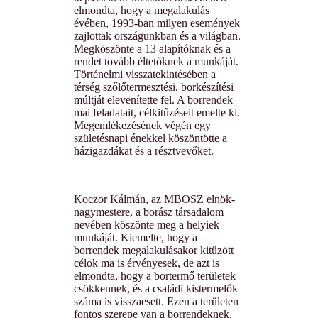
elmondta, hogy a megalakulás
évében, 1993-ban milyen események
zajlottak országunkban és a világban.
Megköszönte a 13 alapítóknak és a
rendet tovább éltetőknek a munkáját.
Történelmi visszatekintésében a
térség szőlőtermesztési, borkészítési
múltját elevenítette fel. A borrendek
mai feladatait, célkitűzéseit emelte ki.
Megemlékezésének végén egy
születésnapi énekkel köszöntötte a
házigazdákat és a résztvevőket.
Koczor Kálmán, az MBOSZ elnök-
nagymestere, a borász társadalom
nevében köszönte meg a helyiek
munkáját. Kiemelte, hogy a
borrendek megalakulásakor kitűzött
célok ma is érvényesek, de azt is
elmondta, hogy a bortermő területek
csökkennek, és a családi kistermelők
száma is visszaesett. Ezen a területen
fontos szerepe van a borrendeknek.