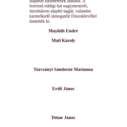
alapított kitüntetések átadása. A
borrend eddigi hat nagymesterét,
tizenhárom alapító tagját, valamint
kiemelkedő támogatóit Diszoklevéllel
tüntették ki.
Mayláth Endre
Mati Károly
Turcsányi Sándorné Marianna
Erdő János
Döme János