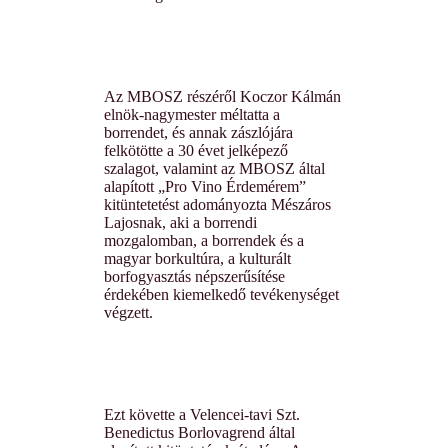
Az MBOSZ részéről Koczor Kálmán
elnök-nagymester méltatta a
borrendet, és annak zászlójára
felkötötte a 30 évet jelképező
szalagot, valamint az MBOSZ által
alapított „Pro Vino Érdemérem”
kitüntetetést adományozta Mészáros
Lajosnak, aki a borrendi
mozgalomban, a borrendek és a
magyar borkultúra, a kulturált
borfogyasztás népszerűsítése
érdekében kiemelkedő tevékenységet
végzett.
Ezt követte a Velencei-tavi Szt.
Benedictus Borlovagrend által