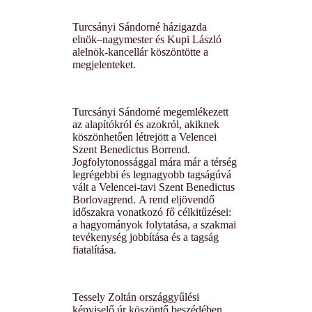
Turcsányi Sándorné házigazda
elnök–nagymester és Kupi László
alelnök-kancellár köszöntötte a
megjelenteket.
Turcsányi Sándorné megemlékezett
az alapítókról és azokról, akiknek
köszönhetően létrejött a Velencei
Szent Benedictus Borrend.
Jogfolytonossággal mára már a térség
legrégebbi és legnagyobb tagságúvá
vált a Velencei-tavi Szent Benedictus
Borlovagrend.
A rend eljövendő
időszakra vonatkozó fő célkitűzései:
a hagyományok folytatása, a szakmai
tevékenység jobbítása és a tagság
fiatalítása.
Tessely Zoltán országgyűlési
képviselő úr köszöntő beszédében