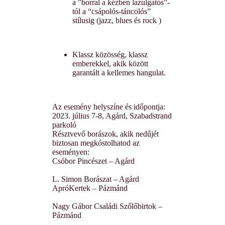
a ”borral a kézben lazulgatós”-
tól a “csápolós-táncolós”
stílusig (jazz, blues és rock )
Klassz közösség, klassz
emberekkel, akik között
garantált a kellemes hangulat.
Az esemény helyszíne és időpontja:
2023. július 7-8, Agárd, Szabadstrand
parkoló
Résztvevő borászok, akik nedűjét
biztosan megkóstolhatod az
eseményen:
Csóbor Pincészet – Agárd
L. Simon Borászat – Agárd
ApróKertek – Pázmánd
Nagy Gábor Családi Szőlőbirtok –
Pázmánd