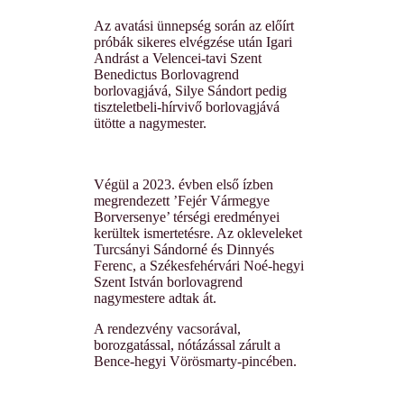
Az avatási ünnepség során az előírt
próbák sikeres elvégzése után Igari
Andrást a Velencei-tavi Szent
Benedictus Borlovagrend
borlovagjává, Silye Sándort pedig
tiszteletbeli-hírvivő borlovagjává
ütötte a nagymester.
Végül a 2023. évben első ízben
megrendezett ’Fejér Vármegye
Borversenye’ térségi eredményei
kerültek
ismertetésre. Az okleveleket
Turcsányi Sándorné és Dinnyés
Ferenc, a Székesfehérvári Noé-hegyi
Szent István borlovagrend
nagymestere adtak át.
A rendezvény vacsorával,
borozgatással, nótázással zárult a
Bence-hegyi Vörösmarty-pincében.