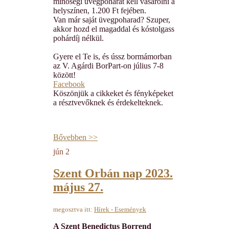
minőségi üvegpoharat kell vásárolni a
helyszínen, 1.200 Ft fejében.
Van már saját üvegpoharad? Szuper,
akkor hozd el magaddal és kóstolgass
pohárdíj nélkül.
Gyere el Te is, és ússz bormámorban
az V. Agárdi BorPart-on július 7-8
között!
Facebook
Köszönjük a cikkeket és fényképeket
a résztvevőknek és érdekelteknek.
Bővebben >>
jún
2
Szent Orbán nap 2023.
május 27.
megosztva itt:
Hírek - Események
A Szent Benedictus Borrend