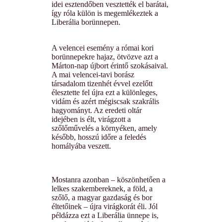
idei esztendőben vesztették el barátai,
így róla külön is megemlékeztek a
Liberália borünnepen.
A velencei esemény a római kori
borünnepekre hajaz, ötvözve azt a
Márton-nap újbort érintő szokásaival.
A mai velencei-tavi borász
társadalom tizenhét évvel ezelőtt
élesztette fel újra ezt a különleges,
vidám és azért mégiscsak szakrális
hagyományt. Az eredeti oltár
idejében is élt, virágzott a
szőlőművelés a környéken, amely
később, hosszú időre a feledés
homályába veszett.
Mostanra azonban – köszönhetően a
lelkes szakembereknek, a föld, a
szőlő, a magyar gazdaság és bor
éltetőinek – újra virágkorát éli. Jól
példázza ezt a Liberália ünnepe is,