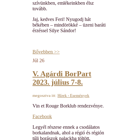
szívünkben, emlékeinkben élsz
tovább.
Jaj, kedves Feri! Nyugodj hát
békében – mindörökké – üzeni baráti
érzéssel Silye Sándor!
Bővebben >>
Júl
26
V. Agárdi BorPart
2023. július 7-8.
megosztva itt:
Hírek - Események
Vin et Rouge Borklub rendezvénye.
Facebook
Legyél részese ennek a csodálatos
borkalandnak, ahol a régió és régión
túli borászok palackba töltött,